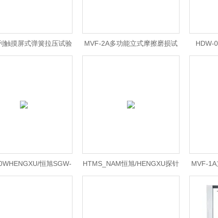
系列触摸屏式弹簧拉压试验
MVF-2A多功能立式摩擦磨损试
HDW-0
机
验机厂家直供，有现货
HDW-
0WHENGXU/恒旭SGW-
HTMS_NAM恒旭/HENGXU探针
MVF-
10型四球摩擦磨损
式自动磨痕测量仪