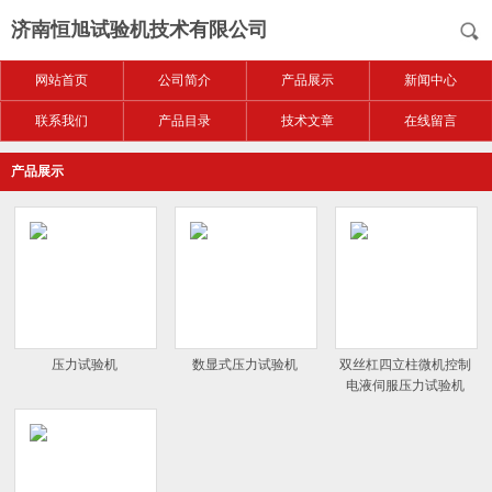
济南恒旭试验机技术有限公司
网站首页
公司简介
产品展示
新闻中心
联系我们
产品目录
技术文章
在线留言
产品展示
压力试验机
数显式压力试验机
双丝杠四立柱微机控制
电液伺服压力试验机