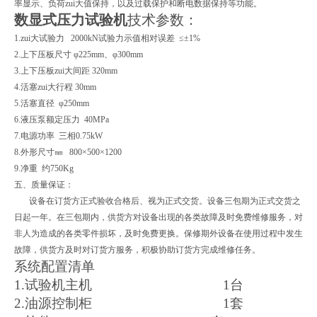
率显示、负荷zui大值保持，以及过载保护和断电数据保持等功能。
数显式压力试验机
技术参数：
1.zui大试验力 2000kN试验力示值相对误差 ≤±1%
2.上下压板尺寸 φ225mm、φ300mm
3.上下压板zui大间距 320mm
4.活塞zui大行程 30mm
5.活塞直径 φ250mm
6.液压泵额定压力 40MPa
7.电源功率 三相0.75kW
8.外形尺寸㎜ 800×500×1200
9.净重 约750Kg
五、质量保证：
设备在订货方正式验收合格后、视为正式交货。设备三包期为正式交货之
日起一年。在三包期内，供货方对设备出现的各类故障及时免费维修服务，对
非人为造成的各类零件损坏，及时免费更换。保修期外设备在使用过程中发生
故障，供货方及时对订货方服务，积极协助订货方完成维修任务。
系统配置清单
1.试验机主机
1台
2.油源控制柜
1套