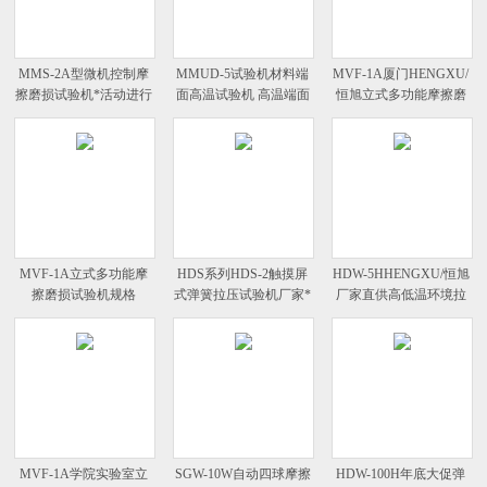
MMS-2A型微机控制摩
MMUD-5试验机材料端
MVF-1A厦门HENGXU/
擦磨损试验机*活动进行
面高温试验机 高温端面
恒旭立式多功能摩擦磨
中
摩擦磨损
损试验机
MVF-1A立式多功能摩
HDS系列HDS-2触摸屏
HDW-5HHENGXU/恒旭
擦磨损试验机规格
式弹簧拉压试验机厂家*
厂家直供高低温环境拉
力试验机
MVF-1A学院实验室立
SGW-10W自动四球摩擦
HDW-100H年底大促弹