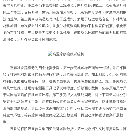
表层损耗变化。第二类为中高温间断工况模拟，匹配热处理加工、冶金输送配件
的工作模式，支持升温、恒温、降温循环切换，记录温度反复变化时摩擦系数的
波动规律。第三类为超高温短时冲击工况模拟，多用于航空耐热合金、特种陶瓷
材料检测，单次保温时长可控，重点分析高温瞬时接触下材料表面剥落、氧化磨
损的产生过程。三类场景无需更换主体机身，仅调整温控程序与配套夹具即可完
成切换，适配多品类试样检测需求。
整套准备流程分为四个连贯步骤，第一步完成试样表面统一处理，采用相同
粒度打磨耗材对试样接触面进行打磨，清除表面氧化层、加工划痕，保证所有试
样初始表面粗糙度保持一致，避免表面瑕疵干扰最终磨损量数值。第二步完成试
样尺寸校准，使用标准测量工具记录试样厚度、接触面积数据，留存原始尺寸用
于试验结束后的损耗差值计算。第三步完成夹具装配固定，将上下两组试样分别
安装于活动端与固定端，调整接触位置使两者贴合面完整重合，防止试验过程出
现局部偏磨现象。第四步完成密闭腔体预处理，根据试验需求通入保护气体或保
持空气环境，等待腔体内温度稳定至设定数值后，再启动摩擦驱动程序开展检
测。
设备运行阶段同步采集四类关键试验数据，第一类数据为实时摩擦系数，随