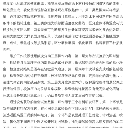
温度变化形成连续变化曲线，能够直观反映高温下材料接触面润滑状态的改变，
氧化膜生成、软化层出现都会直接体现在系数起伏中。第二类数据为试样磨损
量，通过试验前后试样重量、厚度差值计算得出，用于对比不同材料在同等高温
条件下的损耗速度。第三类数据为接触面温度变化曲线，区分腔体环境温度与试
样接触点实际温度，两者差值可判断摩擦生热叠加环境高温带来的复合热效应。
第四类数据为试样表面形貌记录，试验结束后借助辅助观测设备记录接触面划
痕、点蚀、氧化起皮等损伤形态，区分磨粒磨损、氧化磨损、粘着磨损三种损耗
类型。
维护工作按照使用频次分为三层操作内容，第一层为单次试验后的即时清
理，拆除夹具后清理腔体内部脱落的试样碎屑，擦拭加热组件表面附着的氧化粉
尘，检查密封结构是否存在轻微漏气痕迹。第二层为每十次试验完成后的基础检
修，检查传动结构运行平稳度，校准温度传感元件数值，更换老化的密封垫片，
清理气体管路内部残留杂质。第三层为月度深度养护，拆解温控腔体附属配件进
行清洁保养，校验压力与位移采集模块，检查线路连接部位有无高温老化痕迹，
完成全设备空载升温试运行，确认各项功能无异常后留存养护记录。
通过设备获取的整套试验数据，可作用于三个材料研发环节，第一个环节是
新型耐磨材料配方筛选，在相同高温试验条件下对比多组配比试样的磨损表现，
筛选适配高温工况的材料组分。第二个环节是表面处理工艺优化，针对渗碳、喷
涂、氮化等不同表层处理方式开展对照试验，找到能够降低高温摩擦损耗的加工