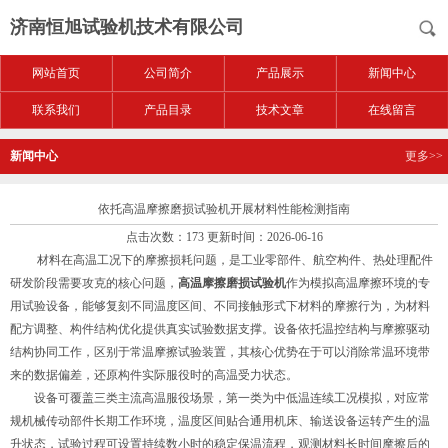
济南恒旭试验机技术有限公司
网站首页
公司简介
产品展示
新闻中心
联系我们
产品目录
技术文章
在线留言
新闻中心
更多>>
依托高温摩擦磨损试验机开展材料性能检测指南
点击次数：173 更新时间：2026-06-16
材料在高温工况下的摩擦损耗问题，是工业零部件、航空构件、热处理配件
研发阶段需要攻克的核心问题，
高温摩擦磨损试验机
作为模拟高温摩擦环境的专
用试验设备，能够复刻不同温度区间、不同接触形式下材料的摩擦行为，为材料
配方调整、构件结构优化提供真实试验数据支撑。设备依托温控结构与摩擦驱动
结构协同工作，区别于常温摩擦试验装置，其核心优势在于可以消除常温环境带
来的数据偏差，还原构件实际服役时的高温受力状态。
设备可覆盖三类主流高温服役场景，第一类为中低温连续工况模拟，对应常
规机械传动部件长期工作环境，温度区间贴合通用机床、输送设备运转产生的温
升状态，试验过程可设置持续数小时的稳定保温流程，观测材料长时间摩擦后的