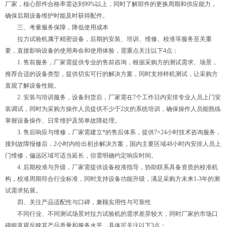
厂家，核心部件合格率需达到99%以上，同时了解部件的更换周期和供应能力，
确保后期设备维护时能及时获得配件。
三、考量服务保障，降低使用成本
拉力试验机属于精密设备，后期的安装、培训、维修、校准等服务至关重
要，直接影响设备的使用寿命和使用体验，需重点关注以下4点：
1. 售前服务，厂家需提供专业的售前咨询，根据采购方的测试需求、场景，
推荐合适的设备类型，提供切实可行的解决方案，同时支持样机测试，让采购方
直观了解设备性能。
2. 安装与培训服务，设备到货后，厂家需在7个工作日内安排专业人员上门安
装调试，同时为采购方操作人员提供不少于2次的系统培训，确保操作人员能熟练
掌握设备操作、日常维护及简单故障处理。
3. 售后响应与维修，厂家需建立*的售后体系，提供7×24小时技术咨询服务，
接到故障报修后，2小时内给出初步解决方案，国内主要区域48小时内安排人员上
门维修，偏远区域可适当延长，但需明确约定响应时间。
4. 后期校准与升级，厂家需提供设备校准指导，协助联系具备资质的校准机
构，校准周期符合行业标准，同时支持设备功能升级，满足采购方未来1-3年的测
试需求拓展。
四、关注产品适配性与口碑，兼顾实用性与可靠性
不同行业、不同测试场景对拉力试验机的需求差异较大，同时厂家的市场口
碑能直观反映其产品质量和服务水平，具体可关注以下3点：