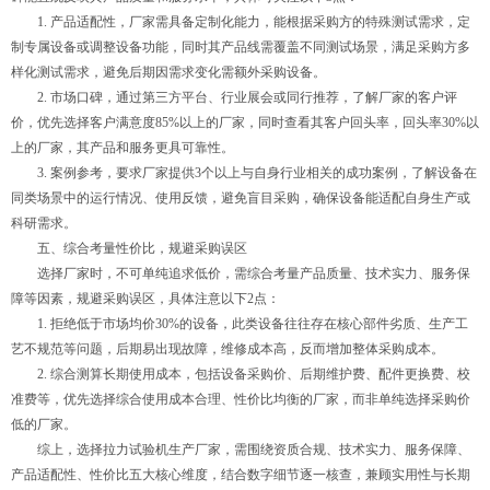
1. 产品适配性，厂家需具备定制化能力，能根据采购方的特殊测试需求，定
制专属设备或调整设备功能，同时其产品线需覆盖不同测试场景，满足采购方多
样化测试需求，避免后期因需求变化需额外采购设备。
2. 市场口碑，通过第三方平台、行业展会或同行推荐，了解厂家的客户评
价，优先选择客户满意度85%以上的厂家，同时查看其客户回头率，回头率30%以
上的厂家，其产品和服务更具可靠性。
3. 案例参考，要求厂家提供3个以上与自身行业相关的成功案例，了解设备在
同类场景中的运行情况、使用反馈，避免盲目采购，确保设备能适配自身生产或
科研需求。
五、综合考量性价比，规避采购误区
选择厂家时，不可单纯追求低价，需综合考量产品质量、技术实力、服务保
障等因素，规避采购误区，具体注意以下2点：
1. 拒绝低于市场均价30%的设备，此类设备往往存在核心部件劣质、生产工
艺不规范等问题，后期易出现故障，维修成本高，反而增加整体采购成本。
2. 综合测算长期使用成本，包括设备采购价、后期维护费、配件更换费、校
准费等，优先选择综合使用成本合理、性价比均衡的厂家，而非单纯选择采购价
低的厂家。
综上，选择拉力试验机生产厂家，需围绕资质合规、技术实力、服务保障、
产品适配性、性价比五大核心维度，结合数字细节逐一核查，兼顾实用性与长期