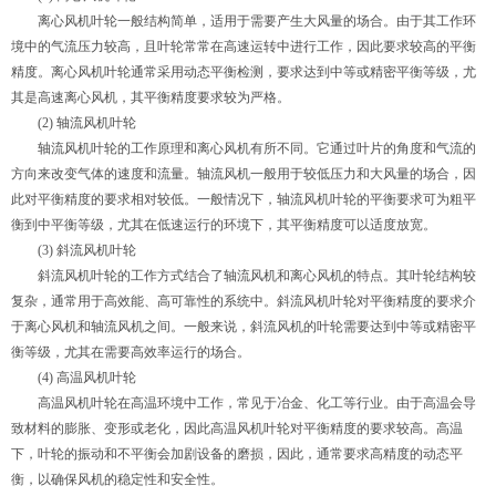
离心风机叶轮一般结构简单，适用于需要产生大风量的场合。由于其工作环
境中的气流压力较高，且叶轮常常在高速运转中进行工作，因此要求较高的平衡
精度。离心风机叶轮通常采用动态平衡检测，要求达到中等或精密平衡等级，尤
其是高速离心风机，其平衡精度要求较为严格。
(2) 轴流风机叶轮
轴流风机叶轮的工作原理和离心风机有所不同。它通过叶片的角度和气流的
方向来改变气体的速度和流量。轴流风机一般用于较低压力和大风量的场合，因
此对平衡精度的要求相对较低。一般情况下，轴流风机叶轮的平衡要求可为粗平
衡到中平衡等级，尤其在低速运行的环境下，其平衡精度可以适度放宽。
(3) 斜流风机叶轮
斜流风机叶轮的工作方式结合了轴流风机和离心风机的特点。其叶轮结构较
复杂，通常用于高效能、高可靠性的系统中。斜流风机叶轮对平衡精度的要求介
于离心风机和轴流风机之间。一般来说，斜流风机的叶轮需要达到中等或精密平
衡等级，尤其在需要高效率运行的场合。
(4) 高温风机叶轮
高温风机叶轮在高温环境中工作，常见于冶金、化工等行业。由于高温会导
致材料的膨胀、变形或老化，因此高温风机叶轮对平衡精度的要求较高。高温
下，叶轮的振动和不平衡会加剧设备的磨损，因此，通常要求高精度的动态平
衡，以确保风机的稳定性和安全性。