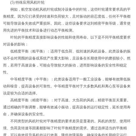
(5) 特殊应用风机叶轮
例如，航空发动机风机叶轮或制冷设备中的叶轮，这些叶轮通常要求高的平
衡精度。因为它们承受的转速和负荷较大，且对振动的容忍度低，任何不平衡都
可能导致设备失效或严重损坏。因此，这些设备要求达到精密平衡等级，通常使
用先进的平衡技术和设备进行动态平衡检测。
叶轮的平衡精度直接影响设备的性能和使用寿命。以下是不同平衡精度要求
对设备的影响：
低精度平衡（粗平衡）：适用于低负荷、低转速的风机设备。此类设备的振
动不会对周围的设备或系统产生重大影响，且设备在长期使用中的磨损较小。然
而，若用于高速设备，可能会导致较大的振动，进而影响设备的安全性和稳定
性。
中等精度平衡（中平衡）：此类设备适用于一般工业设备，能够有效降低振
动和噪音，提高设备的可靠性。中等精度平衡对于大多数风机和离心泵等设备来
说是较为合适的选择。
高精度平衡（精密平衡）：对于高速、大负荷的风机，精密平衡至关重要。
通过精确的平衡调整，能够有效减小振动，提高设备的运行稳定性，延长使用寿
命，并确保设备的安全性。
不同类型的风机叶轮对平衡精度的要求差异是显著的。风机的类型、使用环
境、负荷及转速等因素都影响了叶轮平衡精度的需求。通过选择适当的平衡精
度，可以有效提升风机的运行效率，降低故障风险，确保设备的长期稳定运行。