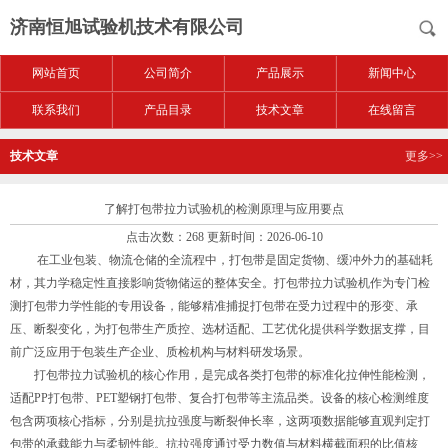
济南恒旭试验机技术有限公司
网站首页
公司简介
产品展示
新闻中心
联系我们
产品目录
技术文章
在线留言
技术文章
更多>>
了解打包带拉力试验机的检测原理与应用要点
点击次数：268 更新时间：2026-06-10
在工业包装、物流仓储的全流程中，打包带是固定货物、缓冲外力的基础耗
材，其力学稳定性直接影响货物储运的整体安全。打包带拉力试验机作为专门检
测打包带力学性能的专用设备，能够精准捕捉打包带在受力过程中的形变、承
压、断裂变化，为打包带生产质控、选材适配、工艺优化提供科学数据支撑，目
前广泛应用于包装生产企业、质检机构与材料研发场景。
打包带拉力试验机的核心作用，是完成各类打包带的标准化拉伸性能检测，
适配PP打包带、PET塑钢打包带、复合打包带等主流品类。设备的核心检测维度
包含两项核心指标，分别是抗拉强度与断裂伸长率，这两项数据能够直观判定打
包带的承载能力与柔韧性能。抗拉强度通过受力数值与材料横截面积的比值核