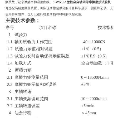
擦系数，记录摩擦力和温度曲线。
SGW-10A微控全自动四球摩擦磨损试验机
可选配高精度测量装置，可实现摩擦副摩斑的计算屏幕显示，测量和记录。该
使用特殊附件，也可以进行端面摩损和材料的模拟试验。
主要技术参数：
序号
项目名称
技术指标
1
试验力
1.1
轴向试验力工作范围
40～10000N
1.2
试验力示值相对误差
±1％（0.5）
1.3
试验力长时自动保持示值误差
±1％F.S（0.5）
1.4
加载方式
全自动加载（非液
2
摩擦力矩
2.1
摩擦力矩测量范围
0～13500N.mm
2.2
摩擦力矩示值相对误差
±2％
3
主轴转速
3.1
主轴变频调速范围
10～2000r/min
3.2
主轴转速误差
±5r/min
4
油盒行程
＞45mm