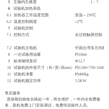
5
主轴内孔锥度
1：7
6
试验机加热系统
6.1
加热器工作温度范围
室温～250℃
6.2
温度控制精度
≤2℃
7
试验机控制
7.1
控制方式
全过程触屏控制（
7.2
试验机主电机
中国台湾东元伺服
8
一次试验用油量
约10ml
9
标准钢球直径
Ф12.7
10
试验机的外形尺寸（长×宽×高mm）
约1160×750×1640
11
试验机净重
约400kg
12
试验机额定功率
5.5KW
售后服务
质保期自验收合格起一年，终生维护，一年内全免费服
务，新机免费上门安装调试，免费培训操作人员。