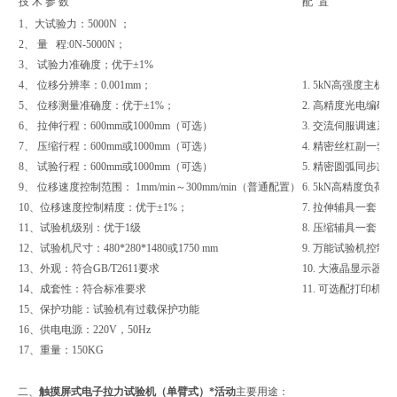
技 术 参 数
配 置
1、大试验力：5000N ；
2、 量 程:0N-5000N；
3、 试验力准确度；优于±1%
4、 位移分辨率：0.001mm；
1. 5kN高强度主
5、 位移测量准确度：优于±1%；
2. 高精度光电编码
6、 拉伸行程：600mm或1000mm（可选）
3. 交流伺服调速
7、 压缩行程：600mm或1000mm（可选）
4. 精密丝杠副一套
8、 试验行程：600mm或1000mm（可选）
5. 精密圆弧同步减
9、 位移速度控制范围： 1mm/min～300mm/min（普通配置）
6. 5kN高精度负荷
10、位移速度控制精度：优于±1%；
7. 拉伸辅具一套
11、试验机级别：优于1级
8. 压缩辅具一套
12、试验机尺寸：480*280*1480或1750 mm
9. 万能试验机控制
13、外观：符合GB/T2611要求
10. 大液晶显示器
14、成套性：符合标准要求
11. 可选配打印机
15、保护功能：试验机有过载保护功能
16、供电电源：220V，50Hz
17、重量：150KG
二、
触摸屏式电子拉力试验机（单臂式）*活动
主要用途：