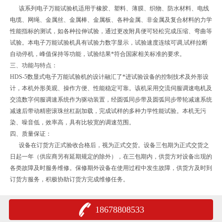
该系列电子万能试验机适用于橡胶、塑料、薄膜、织物、防水材料、电线
电缆、网绳、金属丝、金属棒、金属板、各种金属、非金属及复合材料的力学
性能指标的测试，如各种拉伸试验，通过更改附具便可轻松完成压缩、弯曲等
试验。本电子万能试验机具有试验力数字显示，试验速度连续可调,试样拉断
自动停机，峰值保持等功能，试验结果*符合国家相关标准的要求。
三、功能与特点：
HDS-5数显式电子万能试验机的设计融汇了*进试验设备的控制技术及外形设
计，本机外形美观、操作方便、性能稳定可靠。该机采用交流伺服调速电机及
交流数字伺服调速系统作为驱动装置，经圆弧同步带及圆弧同步带轮减速系统
减速后带动精密滚珠丝杠副加载，完成试样的多种力学性能试验。本机无污
染、噪音低，效率高，具有比较宽的调速范围。
四、质量保证：
设备在订货方正式验收合格后，视为正式交货。设备三包期为正式交货之
日起一年（供应商另有延期规定的除外），在三包期内，供货方对设备出现的
各类故障及时服务维修。保修期外设备在使用过程中发生故障，供货方及时到
订货方服务，积极协助订货方完成维修任务。
18678808533