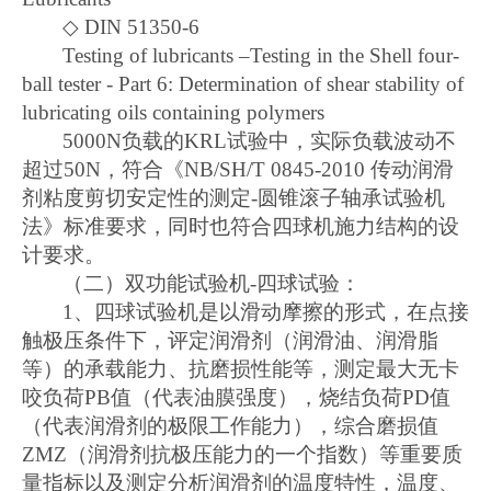
◇
DIN 51350-6
Testing of lubricants
–
Testing in the Shell four-
ball tester - Part 6: Determination of shear stability of
lubricating oils containing polymers
5000N
负载的
KRL
试验中，实际负载波动不
超过
50N
，符合《
NB/SH/T 0845-2010
传动润滑
剂粘度剪切安定性的测定
-
圆锥滚子轴承试验机
法》标准要求，同时也符合四球机施力结构的设
计要求。
（二）双功能
试验机
-
四球试验：
1
、
四球试验机是以滑动摩擦的形式，在点接
触极压条件下，评定润滑剂（润滑油、润滑脂
等）的承载能力、抗磨损性能等，测定最大无卡
咬负荷
PB
值（代表油膜强度），烧结负荷
PD
值
（代表润滑剂的极限工作能力），综合磨损值
ZMZ
（润滑剂抗极压能力的一个指数）等重要质
量指标以及测定分析润滑剂的温度特性，温度、