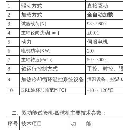
1
驱动方式
直接驱动
2
加载方式
全自动加载
3
试验载荷[N]
98～9800
4
≤0.01
主轴径向跳动[mm]
5
动力
伺服电机
6
2.0
电机功率[KW]
7
主轴转速[r/min]
50～3000；
8
轴运行控制方式
手控、时控、限摩
9
加热冷却循环温控系统设备
恒温设备，控温0.02
10
-10 ~ 120℃
KRL油杯加热范围[℃]
、双功能试验机
四球机主要技术参数：
二
-
序号
技术项目
功 能