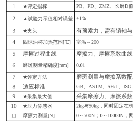
1
PB、PD、ZMZ、长磨D值
★
评定指标
2
±1％
▲
试验力示值相对误差
3
有预紧力，需有销轴与上
★
夹头
4
四球油杯加热范围[℃]
室温～200
5
摩擦过程曲线
摩擦力、摩擦系数曲线
6
磨斑测量精确度[mm]
0.01
7
磨斑测量与摩擦系数配合
★
评定方法
8
适应标准
GB、ASTM、SH/T、ISO、D
9
采集摩擦力、摩擦系数的
★
采集最大值
10
2kg与50kg，同时固定在机器
★
压力传感器
11
摩擦力测量[N]
0～500N；0～10000N，两