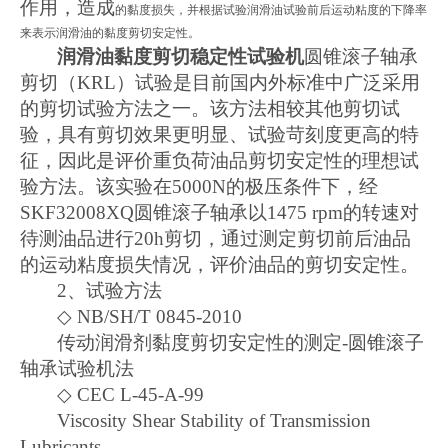
作用，造成
的黏度损失，并根据试验润滑油试验前后运动粘度的下降率
来表示润滑油的黏度剪切安定性。
润滑油黏度剪切稳定性试验机
圆锥滚子轴承
剪切（
KRL
）试验是目前国内外标准中广泛采用
的剪切试验方法之一。该方法相较其他剪切试
验，具有剪切效果更明显、试验苛刻度更高的特
征，因此是评价重负荷油品剪切安定性的理想试
验方法。该实验在
5000N
的极压条件下，经
SKF32008XQ
圆锥滚子轴承以
1475 rpm
的转速对
待测油品进行
20h
剪切，通过测定剪切前后油品
的运动粘度损失情况，评价油品的剪切安定性。
2
、
试验方法
◇
NB/SH/T 0845-2010
传动润滑剂黏度剪切安定性的测定
-
圆锥滚子
轴承试验机法
◇
CEC L-45-A-99
Viscosity Shear Stability of Transmission
Lubricants