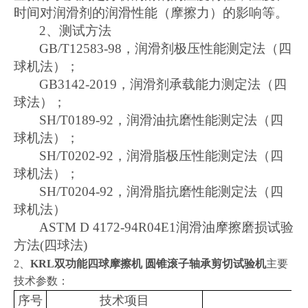
时间对润滑剂的润滑性能（摩擦力）的影响等。
2
、测试方法
GB/T12583-98
，润滑剂极压性能测定法（四
球机法）；
GB3142-
2019
，润滑剂承载能力测定法（四
球法）；
SH/T0189-92
，润滑油抗磨性能测定法（四
球机法）；
SH/T0202-92
，润滑脂极压性能测定法（四
球机法）；
SH/T0204-92
，润滑脂抗磨性能测定法（四
球机法）
ASTM D 4172-94R04E1
润滑油摩擦磨损试验
方法
(
四球法
)
2、
KRL
双功能四球摩擦机 圆锥滚子轴承剪切试验机
主要
技术参数：
序号
技术项目
功