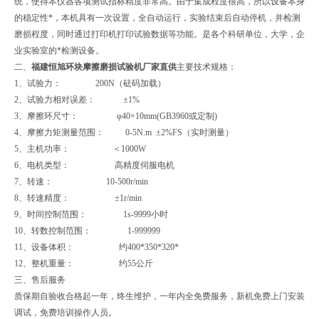
统，使得本仪器各项测试指标精度非常高。由于集成程度很高，所以设备本身
的稳定性*，本机具有一次设置，全自动运行，实验结束后自动停机，并检测
磨损程度，同时通过打印机打印试验数据等功能。是各个科研单位，大学，企
业实验室的*检测设备。
二、
福建恒旭
环块摩擦磨损试验机厂家直供
主要技术规格：
1、试验力： 200N（砝码加载）
2、试验力相对误差： ±1%
3、摩擦环尺寸： φ40×10mm(GB3960或定制)
4、摩擦力矩测量范围： 0-5N.m ±2%FS（实时测量）
5、主机功率： ＜1000W
6、电机类型： 高精度伺服电机
7、转速： 10-500r/min
8、转速精度： ±1r/min
9、时间控制范围： 1s-9999小时
10、转数控制范围： 1-999999
11、设备体积： 约400*350*320*
12、整机重量： 约55公斤
三、售后服务
质保期自验收合格起一年，终生维护，一年内全免费服务，新机免费上门安装
调试，免费培训操作人员。