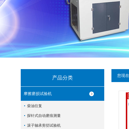
您现
产品分类
摩擦磨损试验机
柴油往复
探针式自动磨痕测量
滚子轴承剪切试验机