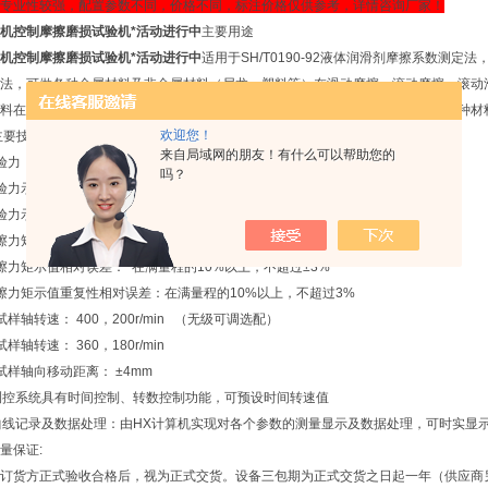
专业性较强，配置参数不同，价格不同，标注价格仅供参考，详情咨询厂家！
机控制摩擦磨损试验机*活动进行中
主要用途
机控制摩擦磨损试验机*活动进行中
适用于SH/T0190-92液体润滑剂摩擦系数测定法，
法，可做各种金属材料及非金属材料（尼龙、塑料等）在滑动摩擦、滚动摩擦、滚动
材料在不同的摩擦条件下进行湿摩擦、干摩擦以及磨料磨损等多种试验，可测定各种材
欢迎您！
主要技术规格：
来自局域网的朋友！有什么可以帮助您的
验力： 2000N
吗？
验力示值相对误差： 在满量程的10%以上，不超过±2%
验力示值重复性相对误差： 在满量程的10%以上，不超过2%
擦力矩测量范围： 0-15N.m
擦力矩示值相对误差： 在满量程的10%以上，不超过±3%
擦力矩示值重复性相对误差：在满量程的10%以上，不超过3%
试样轴转速： 400，200r/min （无级可调选配）
样轴转速： 360，180r/min
试样轴向移动距离： ±4mm
测控系统具有时间控制、转数控制功能，可预设时间转速值
曲线记录及数据处理：由HX计算机实现对各个参数的测量显示及数据处理，可时实显
量保证:
订货方正式验收合格后，视为正式交货。设备三包期为正式交货之日起一年（供应商