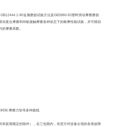
GB12444.1-90金属磨损试验方法及GB3960-83塑料滑动摩擦磨损
滑动复合摩擦和间歇接触摩擦各种状态下的耐摩性能试验，并可模拟
料的摩擦系数。
示时间-摩擦力矩等多种曲线
另有延期规定的除外），在三包期内，供货方对设备出现的各类故障