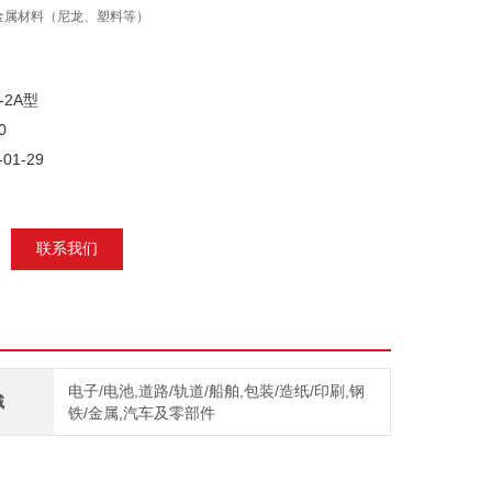
金属材料（尼龙、塑料等）
-2A型
0
01-29
联系我们
电子/电池,道路/轨道/船舶,包装/造纸/印刷,钢
域
铁/金属,汽车及零部件