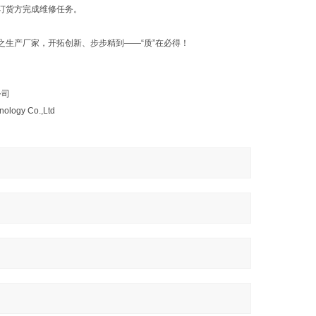
订货方完成维修任务。
之生产厂家，开拓创新、步步精到——“质”在必得！
公司
hnology Co.,Ltd