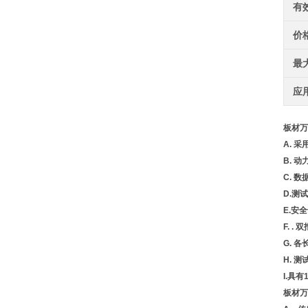
有
价
最
应
板材万
A. 
B. 
C. 
D.测
E.安
F. 
G. 
H. 
I.具
板材万