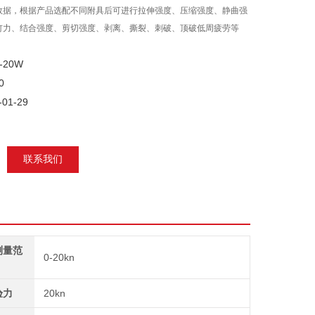
数据，根据产品选配不同附具后可进行拉伸强度、压缩强度、静曲强
钉力、结合强度、剪切强度、剥离、撕裂、刺破、顶破低周疲劳等
20W
0
01-29
联系我们
测量范
0-20kn
验力
20kn