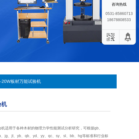
咨询热线
0531-85860713
18678808533
W-20W板材万能试验机
验机
验机适用于各种木材的物理力学性能测试分析研究，可根据gb、
、din、jg、jt、yb、qb、yd、yy、qc、sy、sl、bb、hg等标准和行业标