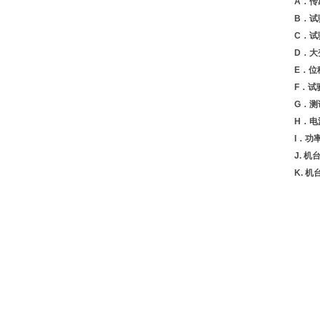
A．传
B．试
C．试
D．大
E．位移
F．试
G．测
H．电
I．功
J. 机
K. 机