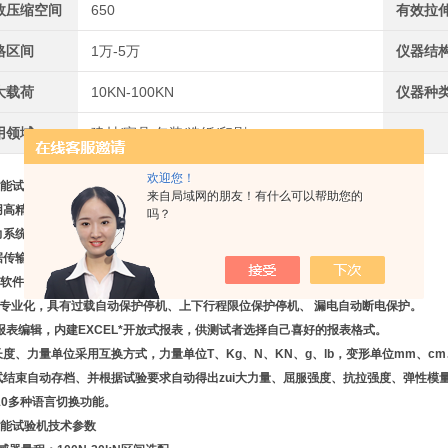
效压缩空间
650
有效拉
格区间
1万-5万
仪器结
大载荷
10KN-100KN
仪器种
用领域
建材/家具,包装/造纸/印刷
欢迎您！
能试验机
性能特点
来自局域网的朋友！有什么可以帮助您的
采用高精度传力传感器，具有精度高，线性好等优点。
吗？
动力系统采用步进电机+驱动器＋滚珠丝杆＋同步带传动，运行平稳，无噪音。
数据传输方式为USB传输，方便快捷。
试软件可实现多种控制模式，满足不同的测试要求。
全专业化，具有过载自动保护停机、上下行程限位保护停机、 漏电自动断电保护。
. 双报表编辑，内建EXCEL*开放式报表，供测试者选择自己喜好的报表格式。
各长度、力量单位采用互换方式，力量单位T、Kg、N、KN、g、lb，变形单位mm、cm、
测试结束自动存档、并根据试验要求自动得出
zui
大力量、屈服强度、抗拉强度、弹性模
有10多种语言切换功能。
能试验机
技术参数