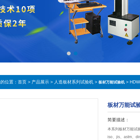
在的位置：
首页
>
产品展示
>
人造板材系列试验机
>
> HD
板材万能试验机
板材万能试
简要描述：
本系列板材万能试
iso、jis、astm