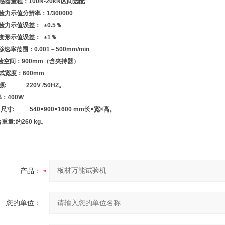
感器量程：100N-20kN区间选配
验力示值分辨率：1/300000
验力示值误差： ±0.5％
变形示值误差： ±1％
速率范围：0.001－500mm/min
验空间：900mm（含夹持器）
试宽度：600mm
源: 220V /50HZ。
率：400W
台尺寸: 540×900×1600 mm长×宽×高。
台重量:约260 kg。
产品：
您的单位：