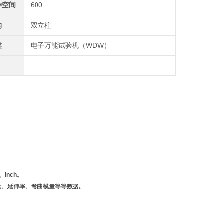
伸空间
600
构
双立柱
类
电子万能试验机（WDW）
inch。
量、延伸率、弯曲模量等等数据。