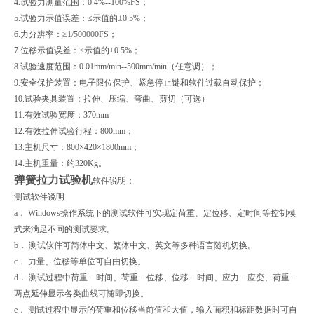
4.试验力测量范围：0.4%--100%FS；
5.试验力示值误差：≤示值的±0.5%；
6.力分辨率：≥1/500000FS；
7.位移示值误差：≤示值的±0.5%；
8.试验速度范围：0.01mm/min--500mm/min（任意调）；
9.安全保护装置：电子限位保护、紧急停止键和软件过载自动保护；
10.试验夹具装置：拉伸、压缩、弯曲、剪切（可选）
11.有效试验宽度：370mm
12.有效拉伸试验行程：800mm；
13.主机尺寸：800×420×1800mm；
14.主机重量：约320Kg。
弹簧拉力试验机
软件说明：
测试软件说明
a． Windows操作系统下的测试软件可实现定荷重、定位移、定时间等控制模
式来满足不同的测试要求。
b． 测试软件可简体中文、繁体中文、英文等多种语言随机切换。
c． 力量、位移等单位可自由切换。
d． 测试过程中荷重－时间、荷重－位移、位移－时间、应力－应变、荷重－
两点延伸显示各类曲线可随即切换。
e． 测试过程中显示的荷重和位移当前值和大值，输入面积和标距数据时可自