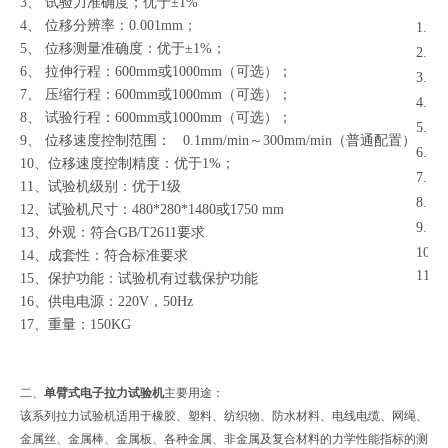
3、 试验力准确度；优于±1%
4、 位移分辨率：0.001mm；
1.
1
5、 位移测量准确度：优于±1%；
2.
高
6、 拉伸行程：600mm或1000mm（可选）；
3.
交
7、 压缩行程：600mm或1000mm（可选）；
4.
精
8、 试验行程：600mm或1000mm（可选）；
5.
精
9、 位移速度控制范围： 0.1mm/min～300mm/min（普通配置）
6.
1
10、位移速度控制精度：优于1%；
7.
拉
11、试验机级别：优于1级
8.
压
12、试验机尺寸：480*280*1480或1750 mm
9.
万
13、外观：符合GB/T2611要求
10
14、成套性：符合标准要求
11.
15、保护功能：试验机有过载保护功能
16、供电电源：220V，50Hz
17、重量：150KG
二、
单臂式电子拉力试验机
主要用途：
该系列拉力试验机适用于橡胶、塑料、纺织物、防水材料、电线电缆、网绳、
金属丝、金属棒、金属板、各种金属、非金属及复合材料的力学性能指标的测