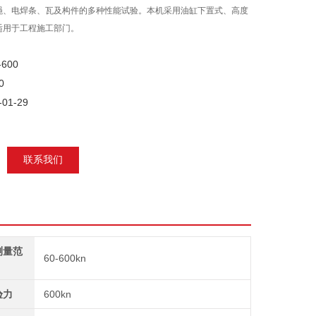
绳、电焊条、瓦及构件的多种性能试验。本机采用油缸下置式、高度
适用于工程施工部门。
600
0
01-29
联系我们
测量范
60-600kn
验力
600kn