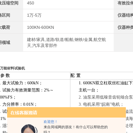
效压缩空间
450
有效拉
格区间
1万-5万
仪器结
大载荷
100KN-600KN
仪器种
建材/家具,道路/轨道/船舶,钢铁/金属,航空航
用领域
天,汽车及零部件
万能材料试验机
 参 数
配
置
1.
最大试验力：600kN；
1.
600
K
N双立柱双丝杠油缸下
2.
试验力有效测量范围：2%
～
主机一台；
100%FS；
2.
油泵采用低噪音齿轮啮合泵
3.
力分辨率：0.01N；
3.
电机采用“皖南”电机；
4.
试验力测量准确度：优于示值的
4.
采用助力回油节能高效溢流
±1%；
5.
其它主要部件采用宁波镇海
欢迎您！
5.
活塞行程：150mm；
6.
控制柜壳体
采用全喷塑处理
来自局域网的朋友！有什么可以帮助您的
吗？
6.
拉伸钳口间最大距离：650mm；
7.
高精度压力传感器一支；