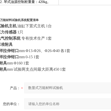
22.
琴式油源控制柜重量：420kg。
万能材料试验机
系统配置清单
试验机主机
油缸下置式主机
1台
压力传感器
1只
电气控制系统
专有技术生产
1套
标准附具
样拉伸钳口
mm
Φ
13
-Φ
26
、Φ
26
-Φ
40
各1套
样拉伸钳口
mm
0-
15
1
套
附具
mm
Φ
160
1套
附具
mm
试验两支点间最大距离
450
1套
产品：
您的单位：