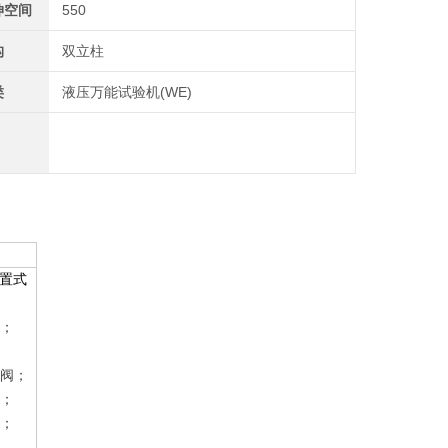
伸空间
550
构
双立柱
类
液压万能试验机(WE)
置式
；
阀；
；
；