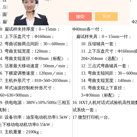
7.
压缩面间最大距离：380mm；
8.
试验机辅具配置；
8.
圆试样夹持直径：Φ
13
～Φ
40
mm；
9.
拉伸辅具一套含：
9.
扁试样最大夹持夹持宽度：75mm；
圆试样钳口：Φ13
～
Φ
26mm、
Φ2
10.
扁试样夹持厚度：0～15mm；
Φ
40mm各一付；
11.
上下压盘尺寸：Φ160mm；
扁试样夹具：0
～
15mm
一付；
12.
弯曲试验两点间距：30～600mm；
10.
压缩辅具一套：
13.
弯曲支辊宽度：120mm；
11.
上下压盘尺寸：Φ160mm
14.
弯曲支辊直径：Φ30mm（标配）；
204×204mm（选配）；
15.
活塞最大移动速度：50mm／min；
12.
三点式弯曲辅具一套：
16.
下横梁调整速度：120mm／min；
13.
弯曲支辊间距：30～600m
17.
主机外形尺寸：
810×560×2050mm；
14.
弯曲支辊宽度：140mm；
18.
琴式油源控制柜外形尺寸：
15.
弯曲支辊上下直径：
960×630×900mm；
3×Φ30mm（标配）；
19.
供电电源：380V
±10%/50Hz/三相五
16.
HXT人机对话式试验机高性能
线制；
试系统一套；
20.
设备功率：油泵电动机功率1.5kW；
17.
微型打印机一台。
上下移动电动机功率0.55kW；
21.
主机重量：
21
00kg；