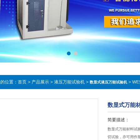
在的位置：
首页
>
产品展示
>
液压万能试验机
>
> W
数显式液压万能试验机
数显式万能
简要描述：
数显式万能材料试
切试验，亦可用作