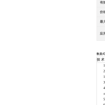
有
价
最
应
数显式
技
术