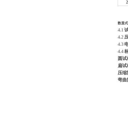
数显式
4.1
4.2
4.
3
4.
4
圆试
扁试
压缩
弯曲