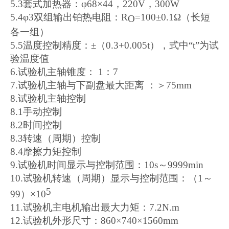
5.3套式加热器：φ68×44，220V，300W
5.4φ3双组输出铂热电阻：R
=100±0.1Ω（长短
O
各一组）
5.5温度控制精度：±（0.3+0.005t），式中“t”为试
验温度值
6.试验机主轴锥度： 1：7
7.试验机主轴与下副盘最大距离 ：＞75mm
8.试验机主轴控制
8.1手动控制
8.2时间控制
8.3转速（周期）控制
8.4摩擦力矩控制
9.试验机时间显示与控制范围：10s～9999min
10.试验机转速（周期）显示与控制范围：（1～
5
99）×10
11.试验机主电机输出最大力矩：
7.2
N.m
12.试验机外形尺寸
：860×740×1560mm