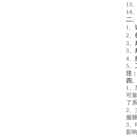
1
14
二
1
、
2
、
3、
3
、
4
、
5
、
注
四
1
可
了
2
服
3
影