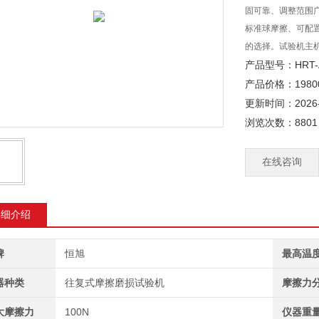
固可靠、调整范围
标准球摩擦、可配
的选择。试验机主
测控软件
产品型号：HRT-
产品价格：1980
更新时间：2026-
浏览次数：8801
在线咨询
详细介绍
牌
恒旭
最高温
器种类
往复式摩擦磨损试验机
摩擦力
大摩擦力
100N
仪器重