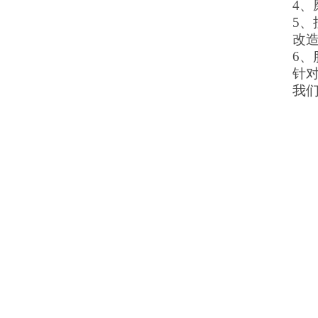
4
5
改
6
针
我