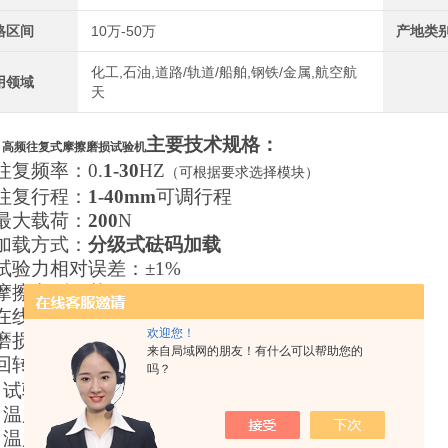
格区间
10万-50万
产地类
化工,石油,道路/轨道/船舶,钢铁/金属,航空航
用领域
天
、
主要技术规格：
高频往复式摩擦磨损试验机
往复频率：0.
1-30
HZ
（可根据要求选择模块）
往复行程：
1-40mm
可调行程
最大载荷：
200
N
加载方式：
分级式砝码加载
试验力相对误差：±1%
、摩擦力测量范围：
0-100N
±1N
、在线磨测量模块：磁电感应测量
欢迎您！
磨损量测量分辨率：0.001mm
来自局域网的朋友！有什么可以帮助您的
回转模块：最大转速2000±1r/min
（定制）
吗？
、试验温度：
室温-
120℃加热模块
、温度测量方式：
热电偶
、温度测量精度：±2℃