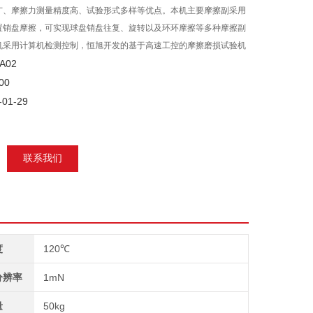
广、摩擦力测量精度高、试验形式多样等优点。本机主要摩擦副采用
置销盘摩擦，可实现球盘销盘往复、旋转以及环环摩擦等多种摩擦副
机采用计算机检测控制，恒旭开发的基于高速工控的摩擦磨损试验机
A02
00
01-29
联系我们
度
120℃
分辨率
1mN
量
50kg