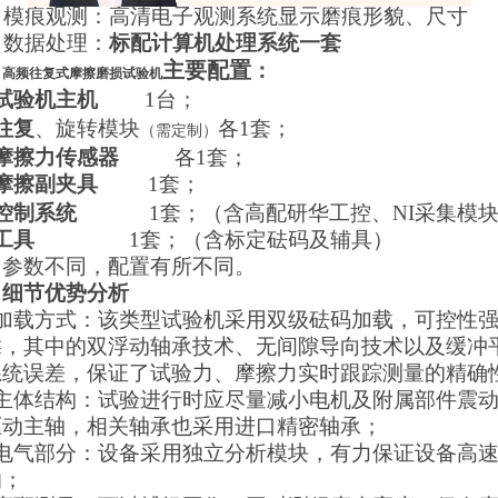
3、模痕观测：高清电子观测系统显示磨痕形貌、尺寸
、数据处理：
标配计算机处理系统一套
主要配置
、
：
高频往复式摩擦磨损试验机
试验机
主机
1
台
；
往复
、旋转模块
各1套；
（需定制）
摩擦力传感器
各
1
套
；
摩擦副夹具
1
套
；
控制系统
1套；（含高配研华工控、NI采集模块
工具
1套；（含标定砝码及辅具）
：
参数不同，配置有所不同。
、细节优势分析
、加载方式：该类型试验机采用双级砝码加载，可控性
靠，其中的双浮动轴承技术、无间隙导向技术以及缓冲
系统误差，保证了试验力、摩擦力实时跟踪测量的精确
、主体结构：试验进行时应尽量减小电机及附属部件震
驱动主轴，相关轴承也采用进口精密轴承；
、电气部分：设备采用独立分析模块，有力保证设备高
响；