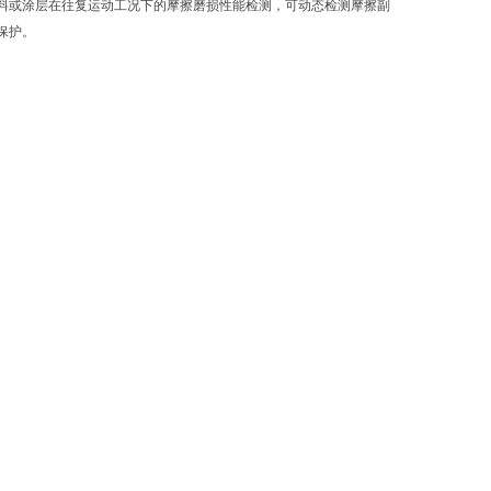
料或涂层在往复运动工况下的摩擦磨损性能检测，可动态检测摩擦副
保护。