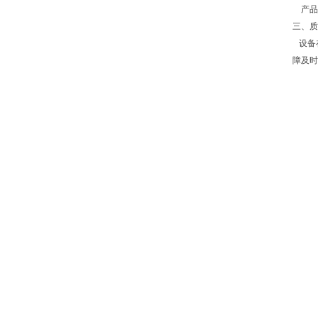
产品
三、质
设备
障及时