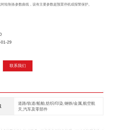
实时绘制各参数曲线，设有主要参数超预置停机或报警保护。
0
01-29
联系我们
道路/轨道/船舶,纺织/印染,钢铁/金属,航空航
域
天,汽车及零部件