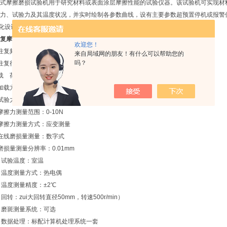
式摩擦磨损试验机用于研究材料或表面涂层摩擦性能的试验仪器。该试验机可实现材
力、试验力及其温度状况，并实时绘制各参数曲线，设有主要参数超预置停机或报警
化设计，放置方便，操作简单！
复摩擦磨损试验机
技术参数：
欢迎您！
频率：1-5Hz 1-60Hz
来自局域网的朋友！有什么可以帮助您的
吗？
复行程：10mm，20mm,40mm,100mm
 荷：0.05-2Kg
加载方式：砝码加载
验力相对误差：±1%
擦力测量范围：0-10N
摩擦力测量方式：应变测量
在线磨损量测量：数字式
损量测量分辨率：0.01mm
、试验温度：室温
、温度测量方式：热电偶
温度测量精度：±2℃
回转：zui大回转直径50mm，转速500r/min）
、磨斑测量系统：可选
、数据处理：标配计算机处理系统一套