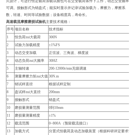
式设计，可进行恒定载荷加载试验也可在交变载荷条件下工作，动态交变频率
可调。接触形式为销盘式；能实时显示并记录试验加载力，摩擦力，摩擦系
数，转速、时间等试验数据；设备精度高，寿命长。
高速载流摩擦磨损试验机
主要技术规格：
序号
项目名称
技术指标
1
恒负荷zui大载荷
300N
2
试验力加载精度
±1%FS
3
动态交变加载
正弦波、三角波、梯度波
4
动态负荷zui大频率
30HZ
5
主轴转速
200-12000r/min无级调速
6
测量摩擦力矩zui大值
30N.m
7
销试样直径
根据试样定制
8
盘试样zui大直径
200mm
9
接触形式
销盘式
10
磨损量测量范围
0到10mm
11
磨损量测量精度
±1%
12
载流范围
0~800A（预留载流接口）
13
加载方式
分置式恒载荷及动态加载装置（根据科研评定要求设