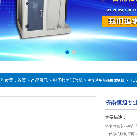
在的位置：
首页
>
产品展示
>
电子拉力试验机
>
> H
刹车片剪切强度试验机
济南恒旭专
简要描述：
济南恒旭专业生产
一代微机控制压剪试验