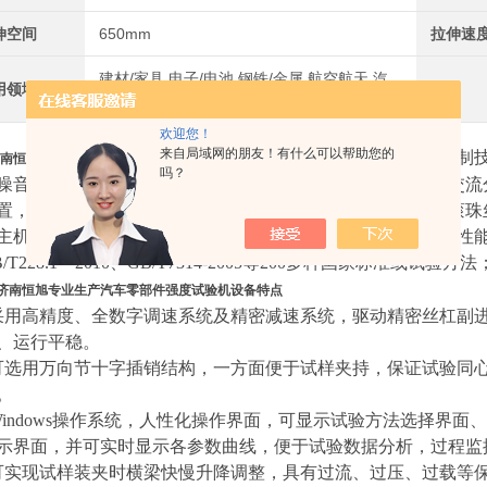
伸空间
650mm
拉伸速
建材/家具,电子/电池,钢铁/金属,航空航天,汽
用领域
车及零部件
欢迎您！
来自局域网的朋友！有什么可以帮助您的
的设计融汇了*进试验设备的控制
南恒旭专业生产汽车零部件强度试验机
吗？
噪音低，性能稳定可靠，具有比较宽的调速范围。该机采用交流
置，经圆弧同步带及圆弧同步带轮减速系统减速后带动精密滚珠
主机与辅具的设计借鉴了*进的技术，外形美观，操作方便，性
/T228.1－2010、GB/T7314-2005等200多种国家标准或试验方法
济南恒旭专业生产汽车零部件强度试验机
设备特点
采用高精度、全数字调速系统及精密减速系统，驱动精密丝杠副
、运行平稳。
可选用万向节十字插销结构，一方面便于试样夹持，保证试验同
。
Windows操作系统，人性化操作界面，可显示试验方法选择界
示界面，并可实时显示各参数曲线，便于试验数据分析，过程监
可实现试样装夹时横梁快慢升降调整，具有过流、过压、过载等