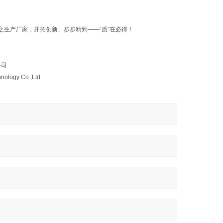
之生产厂家，开拓创新、步步精到——“质”在必得！
公司
hnology Co.,Ltd