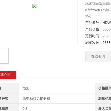
总成和鼓式制动蹄总
的设计借鉴了*进
率高。
产品型号：HDW-
产品价格：3000
更新时间：2026-
浏览次数：2688
在线咨询
详细介绍
牌
恒旭
价格区
器种类
微电脑拉力试验机
测量范
量精度
0.5
最大负