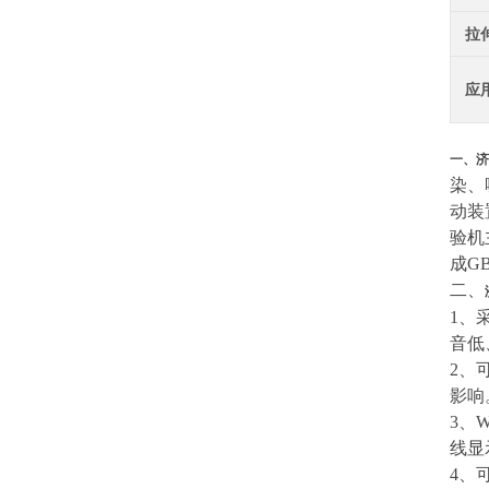
拉
应
一、
济
染、
动装
验机
成GB
二、
1、
音低
2、
影响
3、
线显
4、