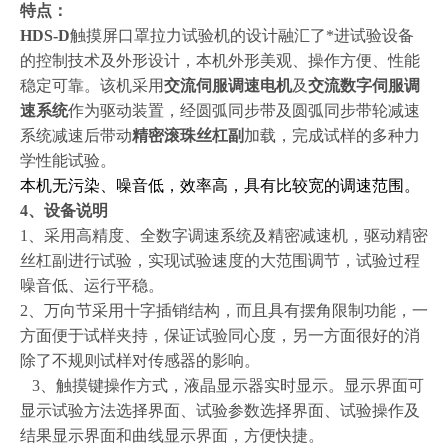
特点：
H
DS-D
触摸屏口罩拉力
试验机
的设计融汇了*进试验设备
的控制技术及外形设计，本机外形美观、操作方便、性能
稳定可靠。该机采用
交流伺服调速电机
及
交流数字伺服调
速系统
作为驱动装置，经圆弧同步带及圆弧同步带轮减速
系统减速后带动
精密滚珠丝杠副
加载，完成试样的多种力
学性能试验。
本机无污染、噪音低，效率高，具有比较宽的调速范围。
4
、
设备说明
1、采用高精度、全数字调速系统及精密减速机，驱动精密
丝杠副进行试验，实现试验速度的大范围调节，试验过程
噪音低、运行平稳。
2、万向节采用十字插销结构，而且具有摆角限制功能，一
方面便于试样夹持，保证试验同心度，另一方面很好的消
除了不规则试样对传感器的影响。
3、触摸键操作方式，液晶显示器实时显示。显示界面可
显示试验方法选择界面、试验参数选择界面、试验操作及
结果显示界面和曲线显示界面，方便快捷。