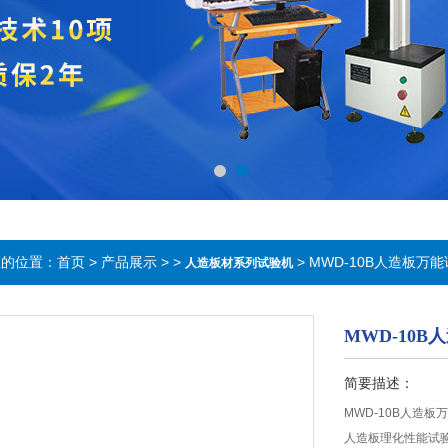
在的位置：
首页
>
产品展示
> >
> MWD-10B人造板万
人造板材系列试验机
MWD-10
简要描述：
MWD-10B人造板万
人造板理化性能试