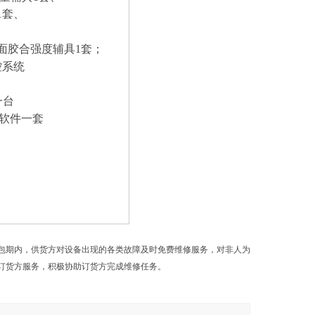
1套、
、
面胶合强度
辅具
1套
；
控系统
一台
软件一套
包期内，供货方对设备出现的各类故障及时免费维修服务，对非人为
订货方服务，积极协助订货方完成维修任务。