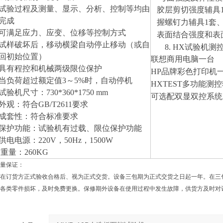
试验过程及测量、显示、分析、控制等均由
胶层剪切强度辅具
完成
握螺钉力辅具
1套
可满足应力、应变、位移等控制方式
表面结合强度
和表
试样破坏后，移动横梁自动停止移动（或自
8.
HX
试验机
测
回初始位置）
联想商用电脑一台
具有程控和机械两级限位保护
HP品牌彩色打印机
当负荷超过额定值3～5%时，自动停机
HXTEST
多功能
测控
试验机尺寸：730*360*1750 mm
可选配
双显双控系统
、外观：符合GB/T2611要求
、成套性：符合标准要求
、保护功能：试验机有过载
、限位
保护功能
、供电电源：220V，50Hz
，
1500W
、 重量：
2
6
0KG
量保证：
在订货方正式验收合格后、视为正式交货。设备三包期为正式交货之日起一年。在三
各类零件损坏，及时免费更换。保修期外设备在使用过程中发生故障，供货方及时对