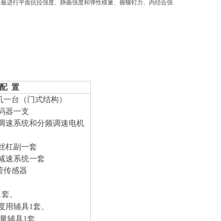
各种人造板进行平面抗拉强度、静曲强度和弹性模量、握螺钉力、内结合强
配 置
机一台（
门
式结构）
码器一支
调速系统和
分频
调速电机
丝杠副一套
减速系统一套
荷传感器
1套、
度
用辅具
1套、
量辅具1套、