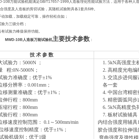
D-10B万能试验机能满足GB/T17657-1999人造板理化性能试验方法，适用于
合强度及人造板的剪切试验，其随机试验附具各1套共6种。
手动加载，加载稳定可靠，操作轻松自如；
试验力三级分档；
具有试验力峰值保持功能。
、
主要技术参数
MWD-10B人造板万能试验机
：
技 术 参 数
 大试验力：
5
000N ；
1.
5
kN高强度主
量 程:
0
N-
5
000N；
2.
高精度光电编
 试验力准确度；优于±1%
3.
交流
步进
伺服
 位移分辨率：0.0
0
1mm；
各一套
 位移测量准确度：优于±1%；
4.
中国台湾
精密
 拉伸行程：
8
00mm
5.
精密圆弧同步
 压缩行程：
8
00mm
6.
5
kN高精度负
 试验行程：
8
00mm
7.
板材试验
辅具
 位移速度控制范围：
0.
1～500mm/min
内结合强度用辅具
、位移速度控制精度：优于±1%；
胶合强度
和
拉伸
强
、试验机级别：优于1级
弯曲强度及弹性模