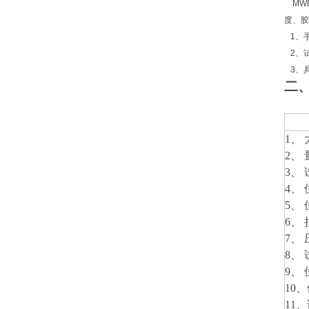
MW
度、胶
1、
2、
3、
二
1、
2、 
3、
4、
5、
6、
7、
8、
9、
10
11