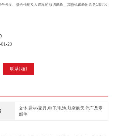
结合强度、胶合强度及人造板的剪切试验，其随机试验附具各1套共6
0
01-29
联系我们
文体,建材/家具,电子/电池,航空航天,汽车及零
域
部件