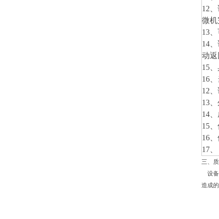
12、
微机
13、
14、
动返
15、
16、
12、
13
14
15
16
17
三、质
设备
造成的