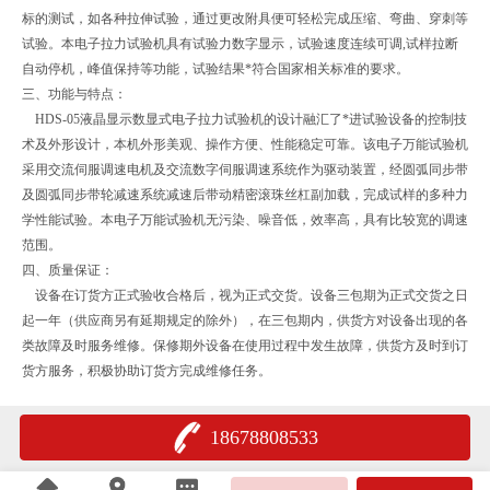
标的测试，如各种拉伸试验，通过更改附具便可轻松完成压缩、弯曲、穿刺等
试验。本电子拉力试验机具有试验力数字显示，试验速度连续可调,试样拉断
自动停机，峰值保持等功能，试验结果*符合国家相关标准的要求。
三、功能与特点：
HDS-05液晶显示数显式电子拉力试验机的设计融汇了*进试验设备的控制技
术及外形设计，本机外形美观、操作方便、性能稳定可靠。该电子万能试验机
采用交流伺服调速电机及交流数字伺服调速系统作为驱动装置，经圆弧同步带
及圆弧同步带轮减速系统减速后带动精密滚珠丝杠副加载，完成试样的多种力
学性能试验。本电子万能试验机无污染、噪音低，效率高，具有比较宽的调速
范围。
四、质量保证：
设备在订货方正式验收合格后，视为正式交货。设备三包期为正式交货之日
起一年（供应商另有延期规定的除外），在三包期内，供货方对设备出现的各
类故障及时服务维修。保修期外设备在使用过程中发生故障，供货方及时到订
货方服务，积极协助订货方完成维修任务。
18678808533