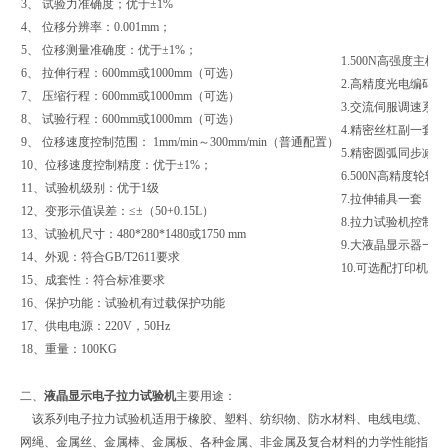
3、 试验力准确度；优于±1%
4、 位移分辨率：0.001mm；
5、 位移测量准确度：优于±1%；
1.500N高强度主
6、 拉伸行程：600mm或1000mm（可选）
2.高精度光电编码
7、 压缩行程：600mm或1000mm（可选）
3.交流伺服调速系
8、 试验行程：600mm或1000mm（可选）
4.精密丝杠副一套
9、 位移速度控制范围： 1mm/min～300mm/min（普通配置）
5.精密圆弧同步减
10、位移速度控制精度：优于±1%；
6.500N高精度轮
11、试验机级别：优于1级
7.拉伸辅具一套
12、变形示值误差：≤±（50+0.15L）
8.拉力试验机控制系
13、试验机尺寸：480*280*1480或1750 mm
9.大液晶显示器一
14、外观：符合GB/T2611要求
10.可选配打印机
15、成套性：符合标准要求
16、保护功能：试验机有过载保护功能
17、供电电源：220V，50Hz
18、重量：100KG
二、
液晶显示电子拉力试验机
主要用途：
该系列电子拉力试验机适用于橡胶、塑料、纺织物、防水材料、电线电缆、
网绳、金属丝、金属棒、金属板、各种金属、非金属及复合材料的力学性能指