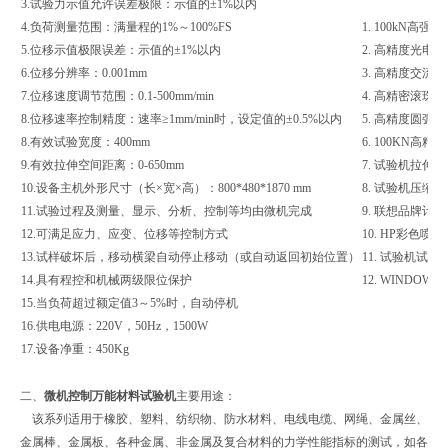
3.试验力示值允许误差极限：示值的±1%以内
4.负荷测量范围：满量程的1%～100%FS
1. 100kN
5.位移示值极限误差：示值的±1%以内
2. 高精度光电
6.位移分辨率：0.001mm
3. 高精度交
7.位移速度调节范围：0.1-500mm/min
4. 高精密滚珠
8.位移速率控制精度：速率≥1mm/min时，设定值的±0.5%以内
5. 高精度圆弧
8.有效试验宽度：400mm
6. 100KN高
9.有效拉伸空间距离：0-650mm
7. 试验机拉伸
10.设备主机外形尺寸（长×宽×高）：800*480*1870 mm
8. 试验机压缩
11.试验过程及测量、显示、分析、控制等均由微机完成
9. 联想品牌计
12.可满足应力、应变、位移等控制方式
10. HP彩色喷
13.试样破坏后，移动横梁自动停止移动（或自动返回初始位置）
11. 试验机试
14.具有程控和机械两级限位保护
12. WIND
15.当负荷超过额定值3～5%时，自动停机
16.供电电源：220V，50Hz，1500W
17.设备净重：450Kg
二、
微机控制万能材料试验机
主要用途：
该系列适用于橡胶、塑料、纺织物、防水材料、电线电缆、网绳、金属丝、
金属棒、金属板、各种金属、非金属及复合材料的力学性能指标的测试，如各